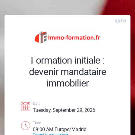
EN
Formation initiale :
devenir mandataire
immobilier
Date
Tuesday, September 29, 2026
Time
09:00 AM Europe/Madrid
Convert to my timezone